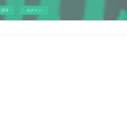
ぐ試す
ログイン