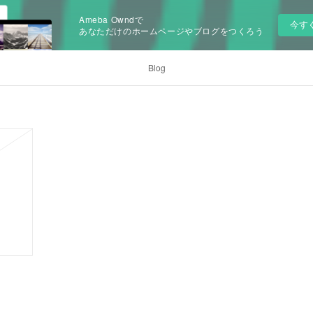
Ameba Owndで
今す
あなただけのホームページやブログをつくろう
Blog